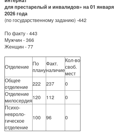
интернат
для престарелый и инвалидов» на 01 января
2026 года
(по государственному заданию) -442
По факту - 443
Мужчин - 366
Женщин - 77
Кол-во
По
Факт.
Отделение
своб.
плану
наличие
мест
Общее
222
237
0
отделение
Отделение
120
112
0
милосердия
Психо-
невроло-
100
96
0
гическое
отделение