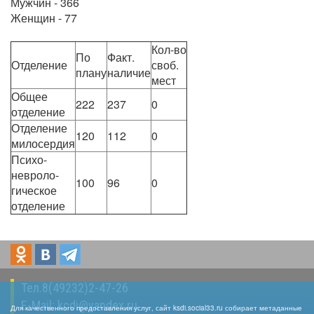
Мужчин - 366
Женщин - 77
Кол-во
По
Факт.
Отделение
своб.
плану
наличие
мест
Общее
222
237
0
отделение
Отделение
120
112
0
милосердия
Психо-
невроло-
100
96
0
гическое
отделение
Тел.8(49232)2-47-26
E-Mail:
kcdi@yandex.ru
Для качественного предоставления услуг, сайт ksdi.social33.ru собирает метаданные