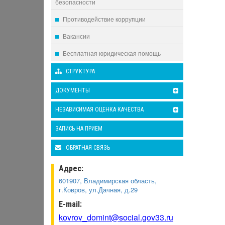
безопасности
Противодействие коррупции
Вакансии
Бесплатная юридическая помощь
СТРУКТУРА
ДОКУМЕНТЫ
НЕЗАВИСИМАЯ ОЦЕНКА КАЧЕСТВА
ЗАПИСЬ НА ПРИЕМ
ОБРАТНАЯ СВЯЗЬ
Адрес:
601907, Владимирская область,
г.Ковров, ул.Дачная, д.29
E-mail:
kovrov_domint@social.gov33.ru