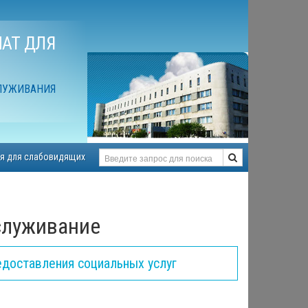
АТ ДЛЯ
ЛУЖИВАНИЯ
я для слабовидящих
служивание
едоставления социальных услуг