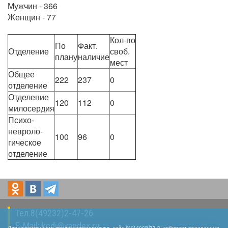
Мужчин - 366
Женщин - 77
Кол-во
По
Факт.
Отделение
своб.
плану
наличие
мест
Общее
222
237
0
отделение
Отделение
120
112
0
милосердия
Психо-
невроло-
100
96
0
гическое
отделение
Тел.8(49232)2-47-26
E-Mail:
kcdi@yandex.ru
Для качественного предоставления услуг, сайт ksdi.social33.ru собирает метаданные