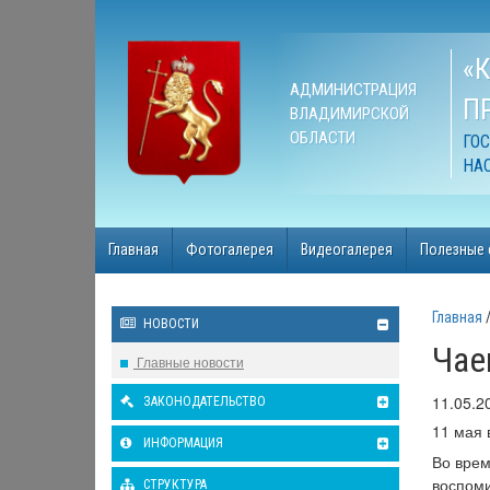
«
АДМИНИСТРАЦИЯ
П
ВЛАДИМИРСКОЙ
ОБЛАСТИ
ГО
НА
Главная
Фотогалерея
Видеогалерея
Полезные 
Главная
НОВОСТИ
Чае
Главные новости
11.05.2
ЗАКОНОДАТЕЛЬСТВО
11 мая 
ИНФОРМАЦИЯ
Во врем
воспом
СТРУКТУРА