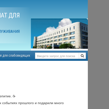
АТ ДЛЯ
ЛУЖИВАНИЯ
я для слабовидящих
епитие. ☕
х событиях прошлого и подарили много