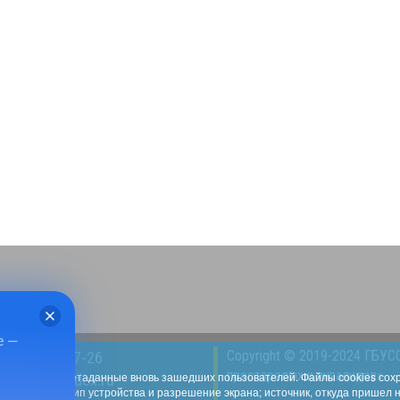
е —
Copyright © 2019-2024 ГБУС
8(49232)2-47-26
престарелых и инвалидов»
l33.ru собирает метаданные вновь зашедших пользователей. Файлы cookies со
l:
kcdi@yandex.ru
С и браузера; тип устройства и разрешение экрана; источник, откуда пришел 