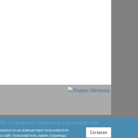
ОВО «Ковровский специальный дом-интернат для
храняются на компьютере пользователя
Согласен
на сайт пользователь; какие страницы