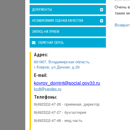
Очень в
ДОКУМЕНТЫ
такие м
НЕЗАВИСИМАЯ ОЦЕНКА КАЧЕСТВА
Возврат
ЗАПИСЬ НА ПРИЕМ
ОБРАТНАЯ СВЯЗЬ
Адрес:
601907, Владимирская область,
г.Ковров, ул.Дачная, д.29
E-mail:
kovrov_domint@social.gov33.ru
kcdi@yandex.ru
Телефоны:
8(49232)2-47-26 - приемная, директор
8(49232)2-47-27 - бухгалтерия
8(49232)2-47-48 - мед.часть