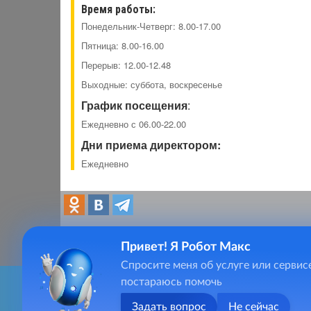
Время работы:
Понедельник-Четверг: 8.00-17.00
Пятница: 8.00-16.00
Перерыв: 12.00-12.48
Выходные: суббота, воскресенье
График посещения
:
Ежедневно с 06.00-22.00
Дни приема директором:
Ежедневно
Привет! Я Робот Макс
Спросите меня об услуге или сервис
Главная
Тел.
постараюсь помочь
Фотогалерея
Для качественного предоставления услуг, сайт ksdi.socia
E-Mai
(сведения о местоположении; ip-адрес; тип, язык, версия О
Видеогалерея
Задать вопрос
Не сейчас