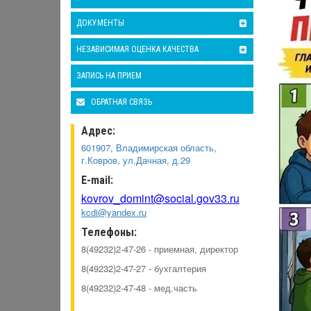
ДОКУМЕНТЫ
НЕЗАВИСИМАЯ ОЦЕНКА КАЧЕСТВА
ЗАПИСЬ НА ПРИЕМ
ОБРАТНАЯ СВЯЗЬ
Адрес:
601907, Владимирская область,
г.Ковров, ул.Дачная, д.29
E-mail:
kovrov_domint@social.gov33.ru
kcdi@yandex.ru
Телефоны:
8(49232)2-47-26 - приемная, директор
8(49232)2-47-27 - бухгалтерия
8(49232)2-47-48 - мед.часть