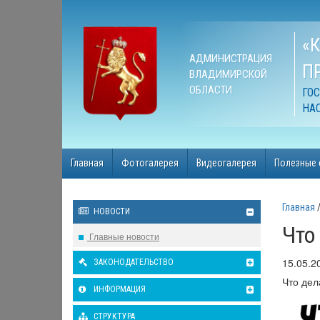
«
АДМИНИСТРАЦИЯ
П
ВЛАДИМИРСКОЙ
ОБЛАСТИ
ГО
НА
Главная
Фотогалерея
Видеогалерея
Полезные 
Главная
НОВОСТИ
Что
Главные новости
15.05.2
ЗАКОНОДАТЕЛЬСТВО
Что дел
ИНФОРМАЦИЯ
СТРУКТУРА