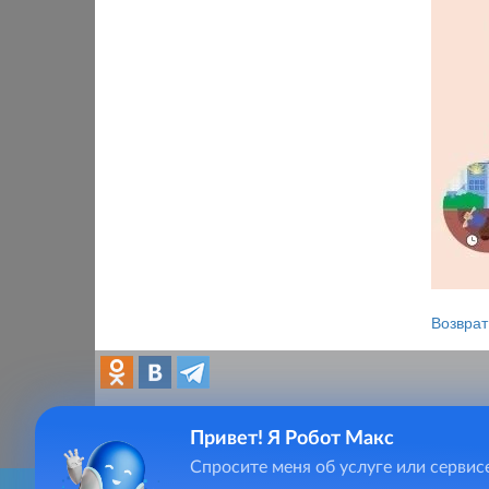
Возврат
Привет! Я Робот Макс
Спросите меня об услуге или сервис
Главная
Тел.