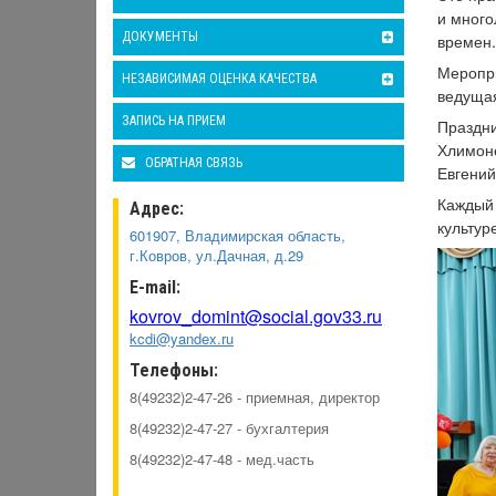
и много
ДОКУМЕНТЫ
времен.
Меропри
НЕЗАВИСИМАЯ ОЦЕНКА КАЧЕСТВА
ведущая
ЗАПИСЬ НА ПРИЕМ
Праздни
Хлимоне
ОБРАТНАЯ СВЯЗЬ
Евгений
Каждый 
Адрес:
культур
601907, Владимирская область,
г.Ковров, ул.Дачная, д.29
E-mail:
kovrov_domint@social.gov33.ru
kcdi@yandex.ru
Телефоны:
8(49232)2-47-26 - приемная, директор
8(49232)2-47-27 - бухгалтерия
8(49232)2-47-48 - мед.часть