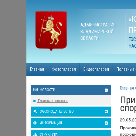
«
АДМИНИСТРАЦИЯ
П
ВЛАДИМИРСКОЙ
ОБЛАСТИ
ГО
НА
Главная
Фотогалерея
Видеогалерея
Полезные 
Главная
НОВОСТИ
При
Главные новости
спо
ЗАКОНОДАТЕЛЬСТВО
29.05.2
ИНФОРМАЦИЯ
Прожива
проходи
СТРУКТУРА