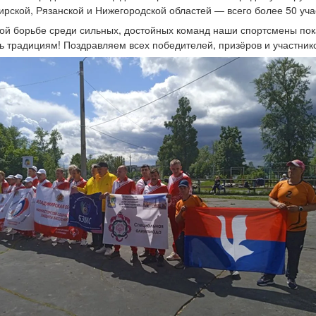
рской, Рязанской и Нижегородской областей — всего более 50 уча
ой борьбе среди сильных, достойных команд наши спортсмены пока
ь традициям! Поздравляем всех победителей, призёров и участник