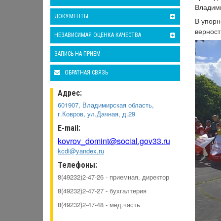
Владими
ДОКУМЕНТЫ
В упорн
верност
НЕЗАВИСИМАЯ ОЦЕНКА КАЧЕСТВА
ЗАПИСЬ НА ПРИЕМ
ОБРАТНАЯ СВЯЗЬ
Адрес:
601907, Владимирская область,
г.Ковров, ул.Дачная, д.29
E-mail:
kovrov_domint@social.gov33.ru
kcdi@yandex.ru
Телефоны:
8(49232)2-47-26 - приемная, директор
8(49232)2-47-27 - бухгалтерия
8(49232)2-47-48 - мед.часть