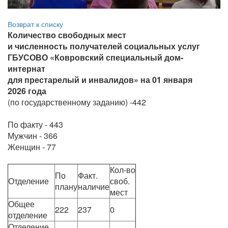
Возврат к списку
Количество свободных мест
и численность получателей социальных услуг
ГБУСОВО «Ковровский специальный дом-
интернат
для престарелый и инвалидов» на 01 января
2026 года
(по государственному заданию) -442
По факту - 443
Мужчин - 366
Женщин - 77
Кол-во
По
Факт.
Отделение
своб.
плану
наличие
мест
Общее
222
237
0
отделение
Отделение