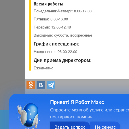
Время работы:
Понедельник-Четверг: 8.00-17.00
Пятница: 8.00-16.00
Перерыв: 12.00-12.48
Выходные: суббота, воскресенье
График посещения
:
Ежедневно с 06.00-22.00
Дни приема директором:
Ежедневно
Привет! Я Робот Макс
Спросите меня об услуге или сервис
Главная
Тел.
постараюсь помочь
Фотогалерея
Для качественного предоставления услуг, сайт ksdi.socia
E-Mai
(сведения о местоположении; ip-адрес; тип, язык, версия О
Видеогалерея
Задать вопрос
Не сейчас