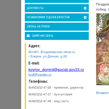
Поздрав
ДОКУМЕНТЫ
побед, 
НЕЗАВИСИМАЯ ОЦЕНКА КАЧЕСТВА
ЗАПИСЬ НА ПРИЕМ
ОБРАТНАЯ СВЯЗЬ
Адрес:
601907, Владимирская область,
г.Ковров, ул.Дачная, д.29
E-mail:
kovrov_domint@social.gov33.ru
kcdi@yandex.ru
Телефоны:
8(49232)2-47-26 - приемная, директор
Возврат
8(49232)2-47-27 - бухгалтерия
8(49232)2-47-48 - мед.часть