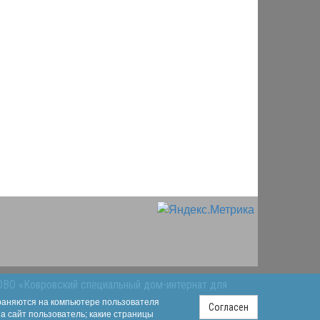
ОВО «Ковровский специальный дом-интернат для
храняются на компьютере пользователя
Согласен
на сайт пользователь; какие страницы