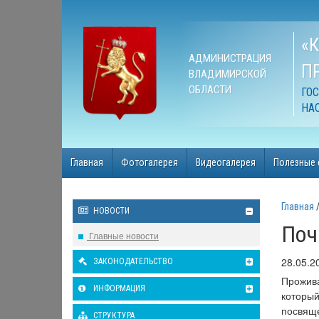
«
АДМИНИСТРАЦИЯ
П
ВЛАДИМИРСКОЙ
ОБЛАСТИ
ГО
НА
Главная
Фотогалерея
Видеогалерея
Полезные 
Главная
НОВОСТИ
Поч
Главные новости
28.05.2
ЗАКОНОДАТЕЛЬСТВО
Прожива
ИНФОРМАЦИЯ
который
посвяще
СТРУКТУРА