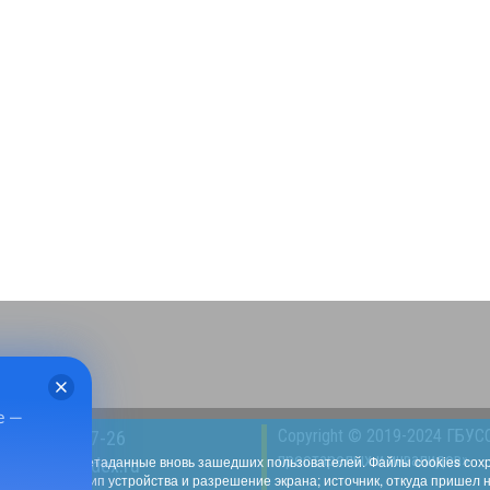
е —
Copyright © 2019-2024 ГБУС
8(49232)2-47-26
престарелых и инвалидов»
l33.ru собирает метаданные вновь зашедших пользователей. Файлы cookies со
l:
kcdi@yandex.ru
С и браузера; тип устройства и разрешение экрана; источник, откуда пришел 