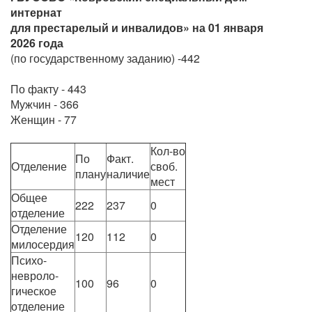
интернат
для престарелый и инвалидов» на 01 января
2026 года
(по государственному заданию) -442
По факту - 443
Мужчин - 366
Женщин - 77
Кол-во
По
Факт.
Отделение
своб.
плану
наличие
мест
Общее
222
237
0
отделение
Отделение
120
112
0
милосердия
Психо-
невроло-
100
96
0
гическое
отделение